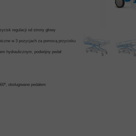
KLAPKI
PIŻAMA PSYCHIATRYCZNA
ARMATURA WANDALOODPORNA
BEZPIECZNE PRODUKTY
ycisk regulacji od strony głowy
aniczne w 3 pozycjach za pomocą przycisku
em hydraulicznym, podwójny pedał
360º, obsługiwane pedałem