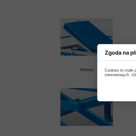
Zgoda na pl
Materac
Cookies to małe 
internetowych. Uż