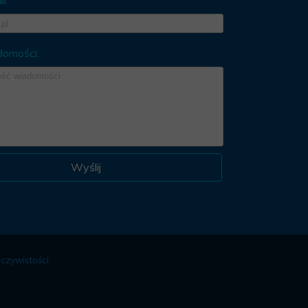
l:
domości:
Wyślij
czywistości