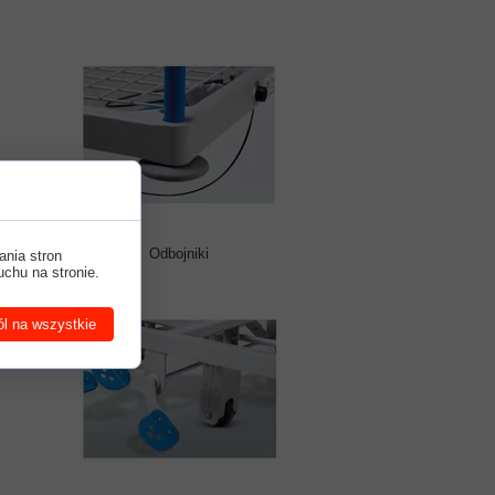
Odbojniki
ania stron
uchu na stronie.
l na wszystkie