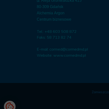
ul.
Aleja Grunwaldzka 415
80-309 Gdańsk
Alchemia Argon
Centrum biznesowe
Tel.: +48 603 508 872
Faks: 58 713 82 74
E-mail:
cormed@cormedmd.pl
Website:
www.cormedmd.pl
Zamieszczo