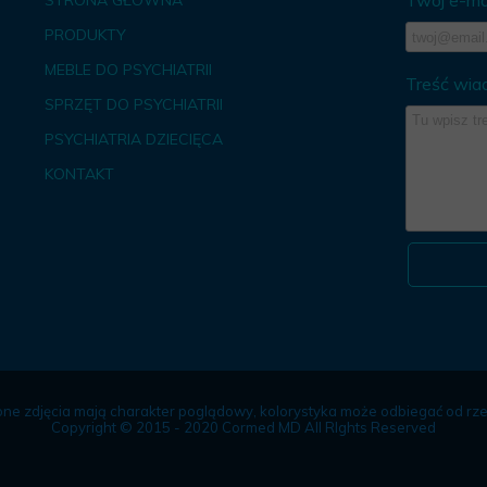
Twój e-mai
STRONA GŁÓWNA
PRODUKTY
MEBLE DO PSYCHIATRII
Treść wia
SPRZĘT DO PSYCHIATRII
PSYCHIATRIA DZIECIĘCA
KONTAKT
ne zdjęcia mają charakter poglądowy, kolorystyka może odbiegać od rze
Copyright © 2015 - 2020 Cormed MD All RIghts Reserved