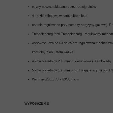
szyny boczne składane przez rotację pinów
4 krążki odbojowe w narożnikach leża
oparcie regulowane przy pomocy sprężyny gazowej. Prz
Trendelenburg /anti-Trendelenburg - regulowany mech
wysokość leża od 63 do 85 cm regulowana mechanizm
kontrolny z obu storn wózka
4 koła o średnicy 200 mm: 1 kierunkowe i 3 z blokadą
5 koło o średnicy 100 mm umożliwiające szybki obrót 
Wymiary:208 x 78 x 63/85 h cm
WYPOSAŻENIE