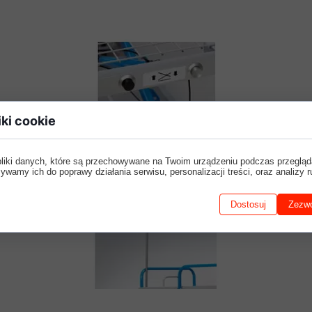
iki cookie
Trendelenburg/AntyTrendelenb
pliki danych, które są przechowywane na Twoim urządzeniu podczas przegląd
urg
ywamy ich do poprawy działania serwisu, personalizacji treści, oraz analizy r
Dostosuj
Zezwó