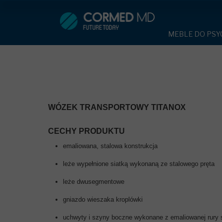
MEBLE DO PSYCHIATRII
SP
MEBLE DO PSYC
ŁÓŻKA PSYCHIATRYCZNE
ŁÓŻKA PSYCH
ŁÓŻKA REHABILITACYJNE
TAPCZAN Z 
MEBLE BEHA
TAPCZAN Z METALOWYM STELAŻ
ROLETY ANT
DOSTAWKA S
WÓZEK TRANSPORTOWY TITANOX
DOSTAWKA SZPITALNA
KRZESŁA PO
STOŁY
KRZESŁA POLIPROPYLENOWE
CECHY PRODUKTU
SZAFY UBRA
emaliowana, stalowa konstrukcja
SZAFKI PRZY
STOŁY
MEBLE PIANKO
leże wypełnione siatką wykonaną ze stalowego pręta
SZAFY UBRANIOWE Z LAMINATU
DRZWI I OKNA
leże dwusegmentowe
MEBLE CORTE
SZAFKI PRZYŁÓŻKOWE
gniazdo wieszaka kroplówki
OBUDOWA OC
OSŁONA GRZE
uchwyty i szyny boczne wykonane z emaliowanej rury 
MEBLE WIĘZIENNE