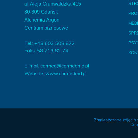
STR
ul.
Aleja Grunwaldzka 415
80-309 Gdańsk
PRO
Alchemia Argon
MEBL
Centrum biznesowe
SPR
Tel.: +48 603 508 872
PSY
Faks: 58 713 82 74
KON
E-mail:
cormed@cormedmd.pl
Website:
www.cormedmd.pl
Zamieszczone zdjęcia 
Cop