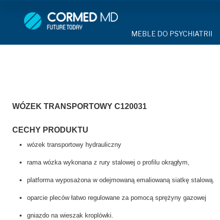
MEBLE DO PSYCHIATRII
SPRZĘT DO 
MEBLE DO PSYCHIATRII
ŁÓŻKA PSYCHIATRYCZNE
PASY UNIE
ŁÓŻKA PSYCHIATRYCZNE
ŁÓŻKA REHABILITACYJNE
TEKSTYLI
TAPCZAN Z METALOWYM 
MEBLE BEHAWIORALNE
TAPCZAN Z METALOWYM STELAŻEM
PIŻAMA P
ROLETY ANTYWANDALICZ
DOSTAWKA SZPITALNA
WÓZEK TRANSPORTOWY C120031
DOSTAWKA SZPITALNA
OCHRANIAC
KRZESŁA POLIPROPYLEN
STOŁY
KRZESŁA POLIPROPYLENOWE
KASK OCH
CECHY PRODUKTU
SZAFY UBRANIOWE
wózek transportowy hydrauliczny
SZAFKI PRZYŁÓŻKOWE
STOŁY
MASKA PR
MEBLE PIANKOWE DO PSYC
rama wózka wykonana z rury stalowej o profilu okrągłym,
SZAFY UBRANIOWE Z LAMINATU
BODYFIX 
DRZWI I OKNA DO PSYCHIA
platforma wyposażona w odejmowaną emaliowaną siatkę stalową.
MEBLE CORTECH
SZAFKI PRZYŁÓŻKOWE
KAMIZELK
oparcie pleców łatwo regulowane za pomocą sprężyny gazowej
OBUDOWA OCHRONNA TV
OSŁONA GRZEJNIKA
gniazdo na wieszak kroplówki.
MEBLE WIĘZIENNE
ARMATUR