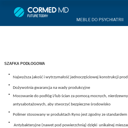
MEBLE DO PSYCHIATRII
SPRZĘT DO 
MEBLE DO PSYCHIATRII
ŁÓŻKA PSYCHIATRYCZNE
PASY UNIE
ŁÓŻKA PSYCHIATRYCZNE
ŁÓŻKA REHABILITACYJNE
TEKSTYLI
TAPCZAN Z METALOWYM 
MEBLE BEHAWIORALNE
TAPCZAN Z METALOWYM STELAŻEM
PIŻAMA P
ROLETY ANTYWANDALICZ
DOSTAWKA SZPITALNA
DOSTAWKA SZPITALNA
OCHRANIAC
SZAFKA PODŁOGOWA
KRZESŁA POLIPROPYLEN
STOŁY
KRZESŁA POLIPROPYLENOWE
KASK OCH
Najwyższa jakość i wytrzymałość jednoczęściowej konstrukcji pr
SZAFY UBRANIOWE
SZAFKI PRZYŁÓŻKOWE
STOŁY
MASKA PR
Dożywotnia gwarancja na wady produkcyjne
MEBLE PIANKOWE DO PSYC
Mocowanie do podłóg i/lub ścian za pomocą mocnych, nierdzew
SZAFY UBRANIOWE Z LAMINATU
BODYFIX 
DRZWI I OKNA DO PSYCHIA
antysabotażowych, aby stworzyć bezpieczne środowisko
MEBLE CORTECH
SZAFKI PRZYŁÓŻKOWE
KAMIZELK
Polimer stosowany w produktach Ryno jest zgodny ze standardem 
OBUDOWA OCHRONNA TV
OSŁONA GRZEJNIKA
Antybakteryjne (nawet pod powierzchnią) dzięki unikalnej miesza
MEBLE WIĘZIENNE
ARMATUR