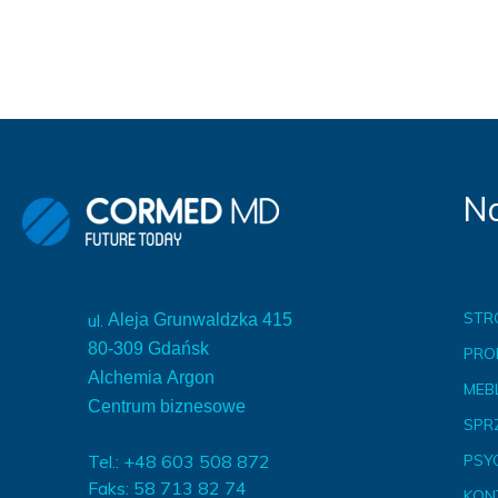
Na
STR
ul.
Aleja Grunwaldzka 415
80-309 Gdańsk
PRO
Alchemia Argon
MEBL
Centrum biznesowe
SPR
Tel.: +48 603 508 872
PSY
Faks: 58 713 82 74
KON