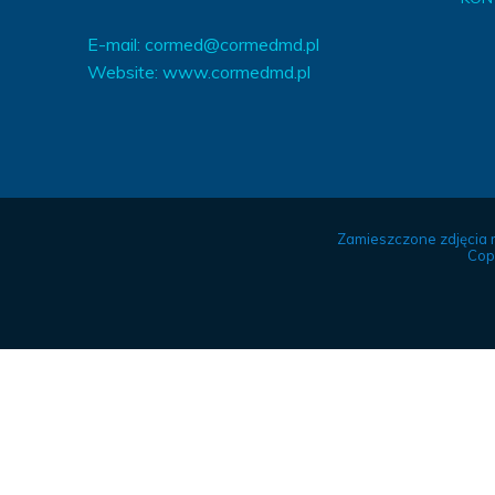
E-mail:
cormed@cormedmd.pl
Website:
www.cormedmd.pl
Zamieszczone zdjęcia 
Cop