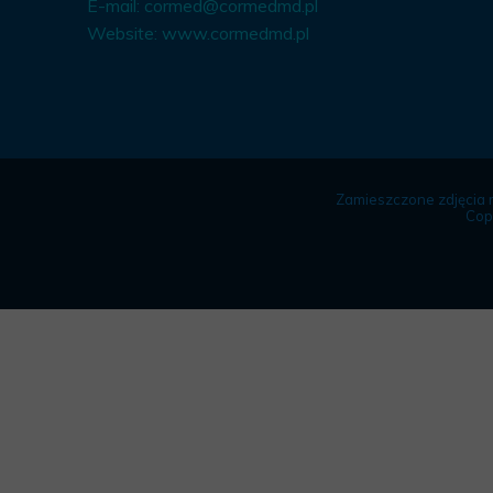
E-mail:
cormed@cormedmd.pl
Website:
www.cormedmd.pl
Zamieszczone zdjęcia 
Cop