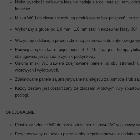
Niska wysokość całkowita idealnie nadaje się do instalacji tam, gdz
kanałów.
Miska WC i obudowa spłuczki są produkowane bez połączeń lub szc
Wykonany z grubej od 1,9 mm i 1,6 mm stali nierdzewnej klasy 304
Wszystkie odsłonięte powierzchnie są polerowane do satynowego 
Podwójna spłuczka o pojemności 4 / 2,6 litra jest kompatybil
obsługiwana jest przez przycisk podtynkowy.
Osłona miski WC zawiera zdejmowane panele po obu stronach um
wlotowych i wylotowych.
Zdejmowane panele są utrzymywane na miejscu za pomocą śrub za
Każdy zestaw jest dostarczany ze złączem wlotowym rury spustowe
podłogi.
OPCJONALNIE
Plastikowe złącze WC do przekształcenia zestawu WC w pionowy wy
Przystosowany do użytku przez osoby niepełnosprawne z dodatki