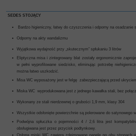
SEDES STOJĄCY
Bardzo higieniczny, łatwy do czyszczenia i odporny na osadzanie s
Odporny na akty wandalizmu
Wyjątkowa wydajność przy „skutecznym” spłukaniu 3 litrów
Eliptyczna misa i zintegrowany blat zostały ergonomicznie zapro
w pełni wyprofilowane siedzisko, eliminując potrzebę niehigienic
można łatwo uszkodzić.
Misa WC wyposażony jest w felgę zabezpieczającą przed ukrycie
Miska WC wyprodukowana jest z jednego kawałka stali, bez połącz
Wykonany ze stali nierdzewnej o grubości 1,9 mm, klasy 304
Wszystkie odsłonięte powierzchnie są polerowane do satynowego
Podwójna spłuczka o pojemności 4 / 2,6 litra jest kompatybi
obsługiwana jest przez przycisk podtynkowy.
Osłona miski WC zawiera zdejmowane panele po obu stronach u