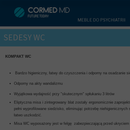
MEBLE DO PSYCHIATRII
SPRZĘT DO 
MEBLE DO PSYCHIATRII
ŁÓŻKA PSYCHIATRYCZNE
PASY UNIE
ŁÓŻKA PSYCHIATRYCZNE
SEDESY WC
ŁÓŻKA REHABILITACYJNE
TEKSTYLI
TAPCZAN Z METALOWYM 
MEBLE BEHAWIORALNE
TAPCZAN Z METALOWYM STELAŻEM
PIŻAMA P
ROLETY ANTYWANDALICZ
KOMPAKT WC
DOSTAWKA SZPITALNA
DOSTAWKA SZPITALNA
OCHRANIAC
KRZESŁA POLIPROPYLEN
Bardzo higieniczny, łatwy do czyszczenia i odporny na osadzanie si
STOŁY
KRZESŁA POLIPROPYLENOWE
KASK OCH
SZAFY UBRANIOWE
Odporny na akty wandalizmu
SZAFKI PRZYŁÓŻKOWE
STOŁY
MASKA PR
Wyjątkowa wydajność przy "skutecznym" spłukaniu 3 litrów
MEBLE PIANKOWE DO PSYC
SZAFY UBRANIOWE Z LAMINATU
BODYFIX 
Eliptyczna misa i zintegrowany blat zostały ergonomicznie zaproj
DRZWI I OKNA DO PSYCHIA
pełni wyprofilowane siedzisko, eliminując potrzebę niehigienicznych
MEBLE CORTECH
SZAFKI PRZYŁÓŻKOWE
KAMIZELK
łatwo uszkodzić.
OBUDOWA OCHRONNA TV
Misa WC wyposażony jest w felgę zabezpieczającą przed ukryciem
OSŁONA GRZEJNIKA
MEBLE WIĘZIENNE
ARMATUR