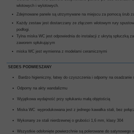
wlotowych i wylotowych.
Zdejmowane panele są utrzymywane na miejscu za pomocą śrub z
Każdy zestaw jest dostarczany ze złączem wlotowym rury spustowe
podłogi.
Tylna miska WC jest odpowiednia do instalacji z ukrytą spłuczką 
zaworem spłukującym
miska WC jest wymienna z modelami ceramicznymi
SEDES PODWIESZANY
Bardzo higieniczny, łatwy do czyszczenia i odporny na osadzanie 
Odporny na akty wandalizmu
Wyjątkowa wydajność przy spłukaniu małą objętością
Miska WC wyprodukowana jest z jednego kawałka stali, bez połącz
Wykonany ze stali nierdzewnej o grubości 1,6 mm, klasy 304
Wszystkie odsłonięte powierzchnie są polerowane do satynowego