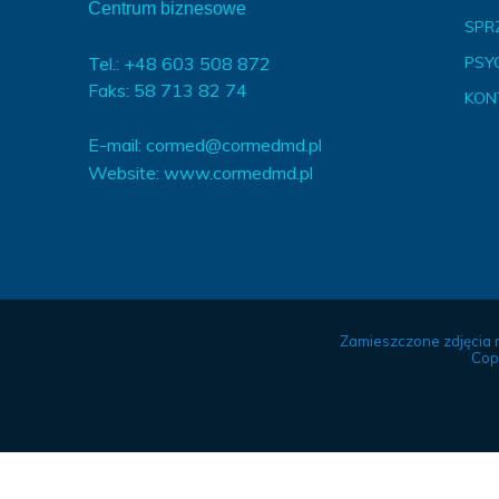
Centrum biznesowe
SPR
Tel.: +48 603 508 872
PSY
Faks: 58 713 82 74
KON
E-mail:
cormed@cormedmd.pl
Website:
www.cormedmd.pl
Zamieszczone zdjęcia 
Cop