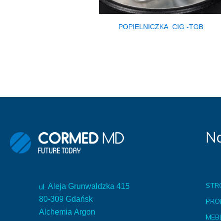
POPIELNICZKA CIG -TGB
Na
STR
ul.
Aleja Grunwaldzka 415
80-309 Gdańsk
PRO
Alchemia Argon
MEBL