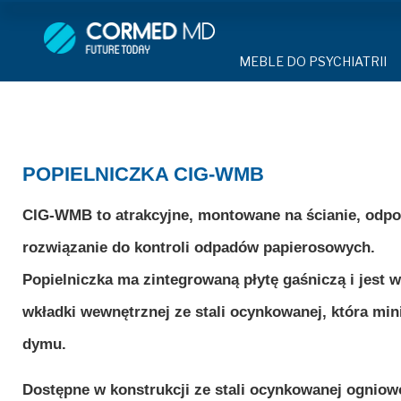
MEBLE DO PSYCHIATRII
SPRZĘT DO 
MEBLE DO PSYCHIATRII
ŁÓŻKA PSYCHIATRYCZNE
PASY UNIE
ŁÓŻKA PSYCHIATRYCZNE
ŁÓŻKA REHABILITACYJNE
TEKSTYLI
TAPCZAN Z METALOWYM 
MEBLE BEHAWIORALNE
TAPCZAN Z METALOWYM STELAŻEM
PIŻAMA P
ROLETY ANTYWANDALICZ
POPIELNICZKA CIG-WMB
DOSTAWKA SZPITALNA
DOSTAWKA SZPITALNA
OCHRANIAC
KRZESŁA POLIPROPYLEN
CIG-WMB to atrakcyjne, montowane na ścianie, odp
STOŁY
KRZESŁA POLIPROPYLENOWE
KASK OCH
rozwiązanie do kontroli odpadów papierosowych.
SZAFY UBRANIOWE
SZAFKI PRZYŁÓŻKOWE
STOŁY
MASKA PR
Popielniczka ma zintegrowaną płytę gaśniczą i jest
MEBLE PIANKOWE DO PSYC
wkładki wewnętrznej ze stali ocynkowanej, która min
SZAFY UBRANIOWE Z LAMINATU
BODYFIX 
DRZWI I OKNA DO PSYCHIA
MEBLE CORTECH
dymu.
SZAFKI PRZYŁÓŻKOWE
KAMIZELK
OBUDOWA OCHRONNA TV
OSŁONA GRZEJNIKA
Dostępne w konstrukcji ze stali ocynkowanej ogniowo
MEBLE WIĘZIENNE
ARMATUR