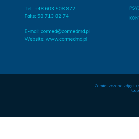
Tel.: +48 603 508 872
PSY
Faks: 58 713 82 74
KON
E-mail:
cormed@cormedmd.pl
Website:
www.cormedmd.pl
Zamieszczone zdjęcia 
Cop