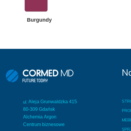
Burgundy
Na
STR
ul.
Aleja Grunwaldzka 415
80-309 Gdańsk
PRO
Alchemia Argon
MEBL
Centrum biznesowe
SPR