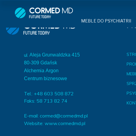
MEBLE DO PSYCHIATRII
SPRZĘT DO 
MEBLE DO PSYCHIATRII
Na
ŁÓŻKA PSYCHIATRYCZNE
PASY UNIE
ŁÓŻKA PSYCHIATRYCZNE
ŁÓŻKA REHABILITACYJNE
TEKSTYLI
TAPCZAN Z METALOWYM 
MEBLE BEHAWIORALNE
TAPCZAN Z METALOWYM STELAŻEM
PIŻAMA P
STR
ul.
Aleja Grunwaldzka 415
ROLETY ANTYWANDALICZ
DOSTAWKA SZPITALNA
80-309 Gdańsk
PRO
DOSTAWKA SZPITALNA
OCHRANIAC
KRZESŁA POLIPROPYLEN
Alchemia Argon
MEBL
STOŁY
Centrum biznesowe
KRZESŁA POLIPROPYLENOWE
KASK OCH
SPR
SZAFY UBRANIOWE
SZAFKI PRZYŁÓŻKOWE
Tel.: +48 603 508 872
PSY
STOŁY
MASKA PR
Faks: 58 713 82 74
MEBLE PIANKOWE DO PSYC
KON
SZAFY UBRANIOWE Z LAMINATU
BODYFIX 
DRZWI I OKNA DO PSYCHIA
E-mail:
cormed@cormedmd.pl
MEBLE CORTECH
SZAFKI PRZYŁÓŻKOWE
KAMIZELK
Website:
www.cormedmd.pl
OBUDOWA OCHRONNA TV
OSŁONA GRZEJNIKA
MEBLE WIĘZIENNE
ARMATUR