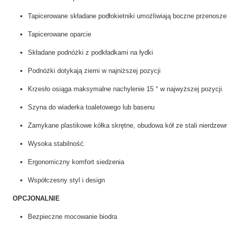
MEBLE WIĘZIENNE-en
Tapicerowane składane podłokietniki umożliwiają boczne przenosz
MEBLE WIĘZIENNE-en
ARMATURA
OBUDOWA OCHRONNA TV
Tapicerowane oparcie
OSŁONA GRZEJNIKA
Składane podnóżki z podkładkami na łydki
Podnóżki dotykają ziemi w najniższej pozycji
Krzesło osiąga maksymalne nachylenie 15 ° w najwyższej pozycji
Szyna do wiaderka toaletowego lub basenu
Zamykane plastikowe kółka skrętne, obudowa kół ze stali nierdze
Wysoka stabilność.
Ergonomiczny komfort siedzenia
Współczesny styl i design
OPCJONALNIE
Bezpieczne mocowanie biodra