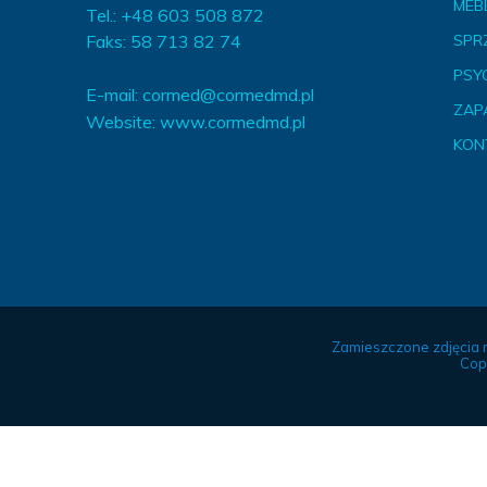
MEBL
Tel.: +48 603 508 872
Faks: 58 713 82 74
SPR
PSY
E-mail:
cormed@cormedmd.pl
ZAP
Website:
www.cormedmd.pl
KON
Zamieszczone zdjęcia 
Cop