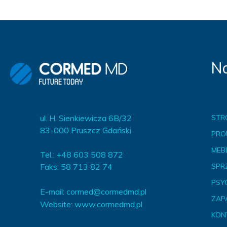
Na
ul. H. Sienkiewicza 6B/32
STR
83-000 Pruszcz Gdański
PRO
MEBL
Tel.: +48 603 508 872
Faks: 58 713 82 74
SPR
PSY
E-mail:
cormed@cormedmd.pl
ZAP
Website:
www.cormedmd.pl
KON