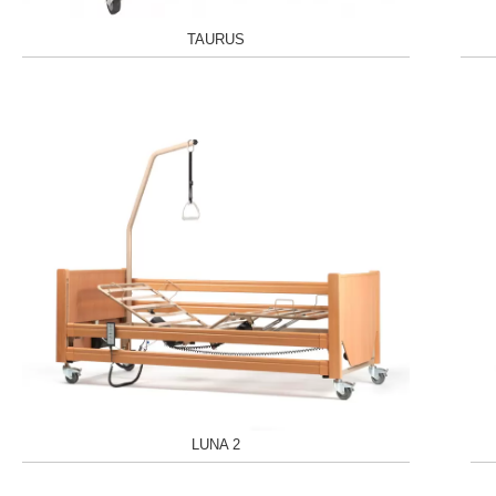
MEBLE BEHAWIORALNE-en
MEBLE WIĘZIENNE-en
TAURUS
ARMATURA
MEBLE WIĘZIENNE-en
OBUDOWA OCHRONNA TV
OSŁONA GRZEJNIKA
LUNA 2