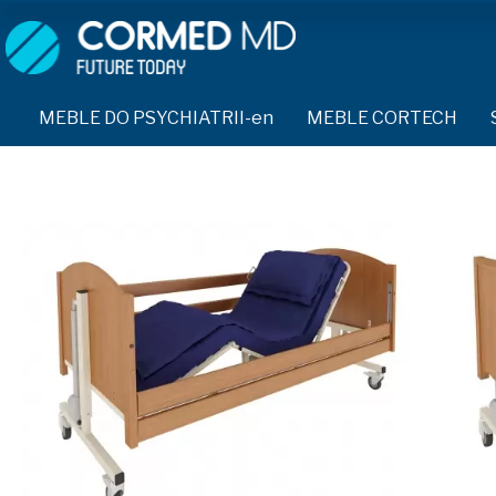
MEBLE DO PSYCHIATRII-en
SPRZĘT DO PSYCHIATRII 
ŁÓŻKA PSYCHIATRYCZNE-en
PASY UNIERUCHAMIAJĄCE 
MEBLE DO PSYCHIATRII-en
MEBLE CORTECH
TEKSTYLIA TRUDNOPALNE
ŁÓŻKA REHABILITACYJNE-en
ŁÓŻKA PSYCHIATRYCZNE-en
PIŻAMA PSYCHIATRYCZNA
TAPCZAN Z METALOWYM STELAŻEM-en
TAPCZAN Z METALOWYM STELAŻEM-en
OCHRANIACZ NA DŁONIE-e
DOSTAWKA SZPITALNA-en
DOSTAWKA SZPITALNA-en
KRZESŁA POLIPROPYLENOWE-en
KASK OCHRONNY-en
KRZESŁA POLIPROPYLENOWE-en
STOŁY-en
MASKA PRZECIW OPLUCIU
STOŁY-en
SZAFY UBRANIOWE
BODYFIX OCHRONNA PIŻA
SZAFKI PRZYŁÓŻKOWE-en
SZAFY UBRANIOWE Z LAMINATU-en
MEBLE PIANKOWE FEEK
KAMIZELKA PSYCHIATRYC
SZAFKI PRZYŁÓŻKOWE-en
MEBLE BEHAWIORALNE-en
FOTEL BEZPIECZEŃSTWA-