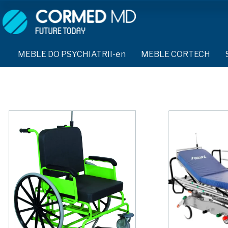
MEBLE DO PSYCHIATRII-en
SPRZĘT DO PSYCHIATRII 
ŁÓŻKA PSYCHIATRYCZNE-en
PASY UNIERUCHAMIAJĄCE 
MEBLE DO PSYCHIATRII-en
MEBLE CORTECH
ŁÓŻKA REHABILITACYJNE-en
TEKSTYLIA TRUDNOPALNE
ŁÓŻKA PSYCHIATRYCZNE-en
TAPCZAN Z METALOWYM STELAŻEM-en
PIŻAMA PSYCHIATRYCZNA
TAPCZAN Z METALOWYM STELAŻEM-en
DOSTAWKA SZPITALNA-en
OCHRANIACZ NA DŁONIE-e
DOSTAWKA SZPITALNA-en
KRZESŁA POLIPROPYLENOWE-en
KRZESŁA POLIPROPYLENOWE-en
KASK OCHRONNY-en
STOŁY-en
STOŁY-en
MASKA PRZECIW OPLUCIU
SZAFY UBRANIOWE
SZAFY UBRANIOWE Z LAMINATU-en
BODYFIX OCHRONNA PIŻA
SZAFKI PRZYŁÓŻKOWE-en
MEBLE PIANKOWE FEEK
SZAFKI PRZYŁÓŻKOWE-en
KAMIZELKA PSYCHIATRYC
MEBLE BEHAWIORALNE-en
MEBLE BEHAWIORALNE-en
FOTEL BEZPIECZEŃSTWA-