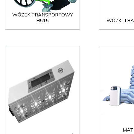
MEBLE WIĘZIENNE-en
MEBLE WIĘZIENNE-en
ARMATURA
WÓZEK TRANSPORTOWY
OBUDOWA OCHRONNA TV
H515
WÓZKI TR
OSŁONA GRZEJNIKA
MAT