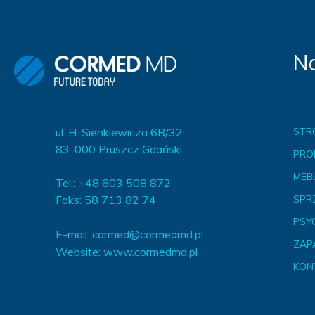
Na
ul. H. Sienkiewicza 6B/32
STR
83-000 Pruszcz Gdański
PRO
MEBL
Tel.: +48 603 508 872
Faks: 58 713 82 74
SPR
PSY
E-mail:
cormed@cormedmd.pl
ZAP
Website:
www.cormedmd.pl
KON