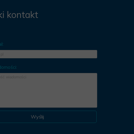
i kontakt
l:
domości:
Wyślij