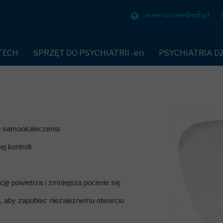
HIATRII -en
PSYCHIATRIA DZIECIĘCA
ZAPALNICZK
www.cormedmd.pl
HAMIAJĄCE PACJENTA-en
SEKTOR SZ
TECH
SPRZĘT DO PSYCHIATRII -en
PSYCHIATRIA DZ
UDNOPALNE-en
SEKTOR WIĘ
PASY UNIERUCHAMIAJĄCE PACJENTA-en
POKOJE SENSORY
IATRYCZNA-en
SEKTOR LO
POŚCIEL ZMYWALNA SLEEP ANGEL
KABINA AKUSTY
SEKTOR RAF
TEKSTYLIA TRUDNOPALNE-en
PUFY BODEN-en
A DŁONIE-en
BEZPIECZNA ZASTAWA STOŁOWA-en
SOFA SEAL
ub samookaleczenia
SEKTOR PR
NY-en
PANEL MULTIMEDIALNY
KANAPA DO KARM
j kontroli
SEKTOR RE
W OPLUCIU-en
ZAPALNICZKI BEZOGNIOWE-en
KANAPA DEESKL
BEZPIECZNY WIESZAK
KRZESŁO RYNO DL
ONNA PIŻAMA-en
ję powietrza i zmniejsza pocenie się
BEZPIECZNE MASZYNKI
KRZESŁA POLIP
, aby zapobiec niezależnemu otwarciu
YCHIATRYCZNA-en
KLAPKI
STÓŁ EN CORE