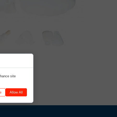
RYCZNE
MATERACE PRZECIWODLEŻYNOWE-en
ENIA OHIO
ENIA SNUG PLUS
NKI CASCADE PLUS
nhance site
e
Allow All