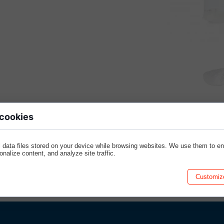
CZEŃSTWA-en
PIŻAMA PSYCHIATRYCZNA
ŁÓŻKA PSYCHIAT
FOTEL BEZPIECZEŃSTWA-en
MODUŁOWE SIEDZ
BEZPIECZNE PRODUKTY
MODUŁOWE SIEDZ
ARMATURA
SIEDZISKO Z PIA
 cookies
 data files stored on your device while browsing websites. We use them to e
sonalize content, and analyze site traffic.
Customiz