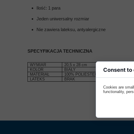
FOTEL BEZPIE
MEBLE WIĘZIENNE-en
Ilość: 1 para
MEBLE WIĘZIENNE-en
ARMATURA
OBUDOWA OCHRONNA TV
Jeden uniwersalny rozmiar
OSŁONA GRZEJNIKA
Nie zawiera lateksu, antyalergiczne
SPECYFIKACJA TECHNICZNA
WYMIAR
20,5 x 28 cm
Consent to
KOLOR
BIAŁY
MATERIAŁ
100% POLIESTER, SIATKA
LATEKS
BRAK
Cookies are small
functionality, per