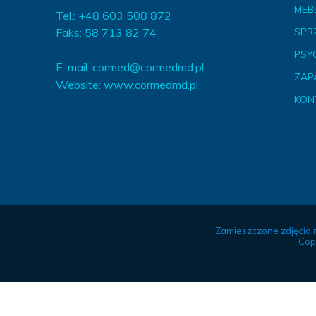
MEBL
Tel.: +48 603 508 872
Faks: 58 713 82 74
SPR
PSY
E-mail:
cormed@cormedmd.pl
ZAP
Website:
www.cormedmd.pl
KON
Zamieszczone zdjęcia 
Cop