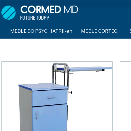
MEBLE DO PSYCHIATRII-en
SPRZĘT DO PSYCHIATRII 
ŁÓŻKA PSYCHIATRYCZNE-en
PASY UNIERUCHAMIAJĄCE 
MEBLE DO PSYCHIATRII-en
MEBLE CORTECH
ŁÓŻKA REHABILITACYJNE-en
TEKSTYLIA TRUDNOPALNE
ŁÓŻKA PSYCHIATRYCZNE-en
TAPCZAN Z METALOWYM STELAŻEM-en
PIŻAMA PSYCHIATRYCZNA
TAPCZAN Z METALOWYM STELAŻEM-en
DOSTAWKA SZPITALNA-en
OCHRANIACZ NA DŁONIE-e
DOSTAWKA SZPITALNA-en
KRZESŁA POLIPROPYLENOWE-en
KRZESŁA POLIPROPYLENOWE-en
KASK OCHRONNY-en
STOŁY-en
STOŁY-en
MASKA PRZECIW OPLUCIU
SZAFY UBRANIOWE
SZAFY UBRANIOWE Z LAMINATU-en
BODYFIX OCHRONNA PIŻA
SZAFKI PRZYŁÓŻKOWE-en
KAMIZELKA PSYCHIATRYC
SZAFKI PRZYŁÓŻKOWE-en
MEBLE PIANKOWE FEEK
MEBLE BEHAWIORALNE-en
FOTEL BEZPIECZEŃSTWA-