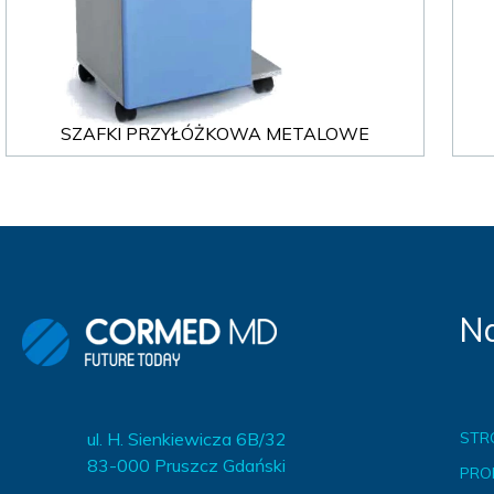
MEBLE BEHAWIORALNE-en
MEBLE WIĘZIENNE-en
ARMATURA
MEBLE WIĘZIENNE-en
OBUDOWA OCHRONNA TV
OSŁONA GRZEJNIKA
SZAFKI PRZYŁÓŻKOWA METALOWE
Na
ul. H. Sienkiewicza 6B/32
STR
83-000 Pruszcz Gdański
PRO