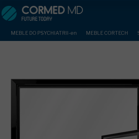
MEBLE DO PSYCHIATRII-en
SPRZĘT DO PSYCHIATRII 
ŁÓŻKA PSYCHIATRYCZNE-en
PASY UNIERUCHAMIAJĄCE 
MEBLE DO PSYCHIATRII-en
MEBLE CORTECH
ŁÓŻKA REHABILITACYJNE-en
TEKSTYLIA TRUDNOPALNE
ŁÓŻKA PSYCHIATRYCZNE-en
TAPCZAN Z METALOWYM STELAŻEM-en
PIŻAMA PSYCHIATRYCZNA
TAPCZAN Z METALOWYM STELAŻEM-en
DOSTAWKA SZPITALNA-en
OCHRANIACZ NA DŁONIE-e
DOSTAWKA SZPITALNA-en
KRZESŁA POLIPROPYLENOWE-en
KRZESŁA POLIPROPYLENOWE-en
KASK OCHRONNY-en
STOŁY-en
STOŁY-en
MASKA PRZECIW OPLUCIU
SZAFY UBRANIOWE
SZAFY UBRANIOWE Z LAMINATU-en
BODYFIX OCHRONNA PIŻA
SZAFKI PRZYŁÓŻKOWE-en
MEBLE PIANKOWE FEEK
SZAFKI PRZYŁÓŻKOWE-en
KAMIZELKA PSYCHIATRYC
MEBLE BEHAWIORALNE-en
MEBLE BEHAWIORALNE-en
FOTEL BEZPIECZEŃSTWA-