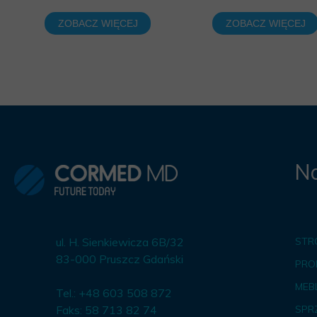
ZOBACZ WIĘCEJ
ZOBACZ WIĘCEJ
Na
ul. H. Sienkiewicza 6B/32
STR
83-000 Pruszcz Gdański
PRO
MEBL
Tel.: +48 603 508 872
Faks: 58 713 82 74
SPR