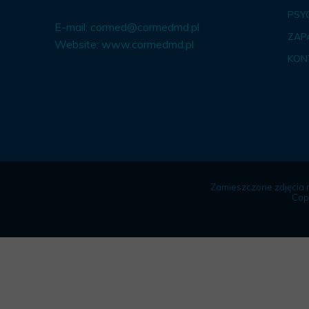
PSY
E-mail:
cormed@cormedmd.pl
ZAP
Website:
www.cormedmd.pl
KON
Zamieszczone zdjęcia 
Cop