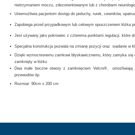
FOTEL BEZPIECZEŃSTWA-
MEBLE WIĘZIENNE-en
nietrzymaniem moczu, zdezorientowanym lub z chorobami neurologi
MEBLE WIĘZIENNE-en
Uniemożliwia pacjentom dostęp do pieluchy, rurek, cewników, opatr
ARMATURA
OBUDOWA OCHRONNA TV
Zapobiega przed przypadkowym lub celowym opuszczeniem łóżka pr
OSŁONA GRZEJNIKA
Jest używany jako pokrowiec z czterema punktami regulacji, które 
Specjalna konstrukcja pozwala na zmianę pozycji oraz siadanie w ł
Dzięki wzmocnionemu zamkowi błyskawicznemu, który zamyka się od
zamknięty w łóżku
Dwa małe boczne otwory z zamknięciem Velcro®, umożliwiają pr
przewodów itp.
Rozmiar: 90cm x 200 cm