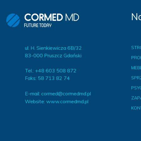
Na
ul. H. Sienkiewicza 6B/32
STR
83-000 Pruszcz Gdański
PRO
MEBL
Tel.: +48 603 508 872
Faks: 58 713 82 74
SPR
PSY
E-mail:
cormed@cormedmd.pl
ZAP
Website:
www.cormedmd.pl
KON