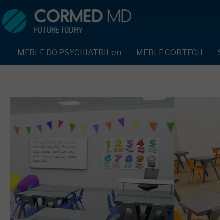
MEBLE DO PSYCHIATRII-en
SPRZĘT DO PSYCHIATRII 
ŁÓŻKA PSYCHIATRYCZNE-en
PASY UNIERUCHAMIAJĄCE 
MEBLE DO PSYCHIATRII-en
MEBLE CORTECH
ŁÓŻKA REHABILITACYJNE-en
TEKSTYLIA TRUDNOPALNE
ŁÓŻKA PSYCHIATRYCZNE-en
TAPCZAN Z METALOWYM STELAŻEM-en
PIŻAMA PSYCHIATRYCZNA
TAPCZAN Z METALOWYM STELAŻEM-en
DOSTAWKA SZPITALNA-en
OCHRANIACZ NA DŁONIE-e
DOSTAWKA SZPITALNA-en
KRZESŁA POLIPROPYLENOWE-en
KRZESŁA POLIPROPYLENOWE-en
KASK OCHRONNY-en
STOŁY-en
STOŁY-en
MASKA PRZECIW OPLUCIU
SZAFY UBRANIOWE
SZAFY UBRANIOWE Z LAMINATU-en
BODYFIX OCHRONNA PIŻA
SZAFKI PRZYŁÓŻKOWE-en
MEBLE PIANKOWE FEEK
SZAFKI PRZYŁÓŻKOWE-en
KAMIZELKA PSYCHIATRYC
MEBLE BEHAWIORALNE-en
MEBLE BEHAWIORALNE-en
FOTEL BEZPIECZEŃSTWA-