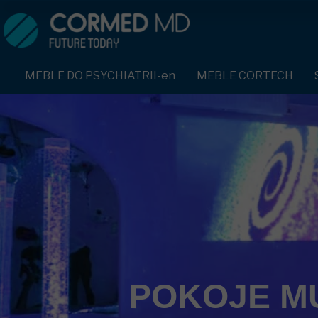
MEBLE DO PSYCHIATRII-en
SPRZĘT DO PSYCHIATRII 
ŁÓŻKA PSYCHIATRYCZNE-en
PASY UNIERUCHAMIAJĄCE 
MEBLE DO PSYCHIATRII-en
MEBLE CORTECH
ŁÓŻKA REHABILITACYJNE-en
TEKSTYLIA TRUDNOPALNE
ŁÓŻKA PSYCHIATRYCZNE-en
TAPCZAN Z METALOWYM STELAŻEM-en
PIŻAMA PSYCHIATRYCZNA
TAPCZAN Z METALOWYM STELAŻEM-en
DOSTAWKA SZPITALNA-en
OCHRANIACZ NA DŁONIE-e
DOSTAWKA SZPITALNA-en
KRZESŁA POLIPROPYLENOWE-en
KRZESŁA POLIPROPYLENOWE-en
KASK OCHRONNY-en
STOŁY-en
STOŁY-en
MASKA PRZECIW OPLUCIU
SZAFY UBRANIOWE
SZAFY UBRANIOWE Z LAMINATU-en
BODYFIX OCHRONNA PIŻA
SZAFKI PRZYŁÓŻKOWE-en
MEBLE PIANKOWE FEEK
SZAFKI PRZYŁÓŻKOWE-en
KAMIZELKA PSYCHIATRYC
POKOJE M
MEBLE BEHAWIORALNE-en
MEBLE BEHAWIORALNE-en
FOTEL BEZPIECZEŃSTWA-