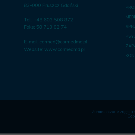
83-000 Pruszcz Gdański
PRO
MEBL
Tel.: +48 603 508 872
Faks: 58 713 82 74
SPR
PSY
E-mail:
cormed@cormedmd.pl
ZAP
Website:
www.cormedmd.pl
KON
Zamieszczone zdjęcia 
Cop