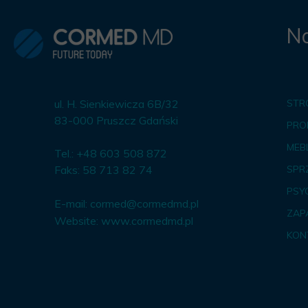
Na
ul. H. Sienkiewicza 6B/32
STR
83-000 Pruszcz Gdański
PRO
MEBL
Tel.: +48 603 508 872
Faks: 58 713 82 74
SPR
PSY
E-mail:
cormed@cormedmd.pl
ZAP
Website:
www.cormedmd.pl
KON