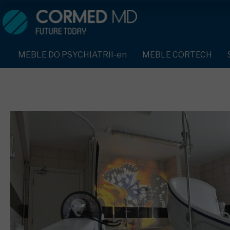
MEBLE DO PSYCHIATRII-en
SPRZĘT DO PSYCHIATRII 
ŁÓŻKA PSYCHIATRYCZNE-en
PASY UNIERUCHAMIAJĄCE 
MEBLE DO PSYCHIATRII-en
MEBLE CORTECH
ŁÓŻKA REHABILITACYJNE-en
TEKSTYLIA TRUDNOPALNE
ŁÓŻKA PSYCHIATRYCZNE-en
TAPCZAN Z METALOWYM STELAŻEM-en
PIŻAMA PSYCHIATRYCZNA
TAPCZAN Z METALOWYM STELAŻEM-en
DOSTAWKA SZPITALNA-en
OCHRANIACZ NA DŁONIE-e
DOSTAWKA SZPITALNA-en
KRZESŁA POLIPROPYLENOWE-en
KRZESŁA POLIPROPYLENOWE-en
KASK OCHRONNY-en
STOŁY-en
STOŁY-en
MASKA PRZECIW OPLUCIU
SZAFY UBRANIOWE
SZAFY UBRANIOWE Z LAMINATU-en
BODYFIX OCHRONNA PIŻA
SZAFKI PRZYŁÓŻKOWE-en
MEBLE PIANKOWE FEEK
SZAFKI PRZYŁÓŻKOWE-en
KAMIZELKA PSYCHIATRYC
MEBLE BEHAWIORALNE-en
MEBLE BEHAWIORALNE-en
FOTEL BEZPIECZEŃSTWA-