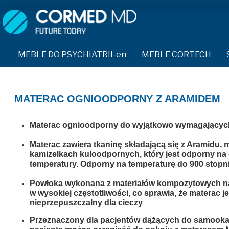
MEBLE DO PSYCHIATRII-en
SPRZĘT DO PSYCHIATRII 
ŁÓŻKA PSYCHIATRYCZNE-en
PASY UNIERUCHAMIAJĄCE 
MEBLE DO PSYCHIATRII-en
MEBLE CORTECH
ŁÓŻKA REHABILITACYJNE-en
TEKSTYLIA TRUDNOPALNE
ŁÓŻKA PSYCHIATRYCZNE-en
TAPCZAN Z METALOWYM STELAŻEM-en
PIŻAMA PSYCHIATRYCZNA
TAPCZAN Z METALOWYM STELAŻEM-en
MATERAC OGNIOODPORNY Z ARAMIDEM
DOSTAWKA SZPITALNA-en
OCHRANIACZ NA DŁONIE-e
DOSTAWKA SZPITALNA-en
Materac ognioodporny do wyjątkowo wymagających
KRZESŁA POLIPROPYLENOWE-en
KRZESŁA POLIPROPYLENOWE-en
KASK OCHRONNY-en
Materac zawiera tkaninę składającą się z Aramidu,
STOŁY-en
kamizelkach kuloodpornych, który jest odporny na
STOŁY-en
MASKA PRZECIW OPLUCIU
temperatury. Odporny na temperaturę do 900 stopn
SZAFY UBRANIOWE
SZAFY UBRANIOWE Z LAMINATU-en
BODYFIX OCHRONNA PIŻA
Powłoka wykonana z materiałów kompozytowych na
SZAFKI PRZYŁÓŻKOWE-en
w wysokiej częstotliwości, co sprawia, że ​​materac j
MEBLE PIANKOWE FEEK
SZAFKI PRZYŁÓŻKOWE-en
KAMIZELKA PSYCHIATRYC
nieprzepuszczalny dla cieczy
MEBLE BEHAWIORALNE-en
Przeznaczony dla pacjentów dążących do samookal
MEBLE BEHAWIORALNE-en
FOTEL BEZPIECZEŃSTWA-