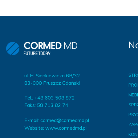
Na
ul. H. Sienkiewicza 6B/32
STR
83-000 Pruszcz Gdański
PRO
MEBL
Tel.: +48 603 508 872
Faks: 58 713 82 74
SPR
PSY
E-mail:
cormed@cormedmd.pl
ZAP
Website:
www.cormedmd.pl
KON