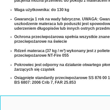
pacjenta można przenieść do pokoju z materace
MEBLE WIĘZIENNE-en
MEBLE WIĘZIENNE-en
ARMATURA
Waga użytkownika: do 130 kg
OBUDOWA OCHRONNA TV
Gwarancja 1 rok na wady fabryczne. UWAGA: Gwaran
OSŁONA GRZEJNIKA
uszkodzenie materaca lub poduszki jest spowod
uderzeniem długopisów lub innych ostrych przedm
Ochrona przeciwpożarowa spełnia wszystkie znan
przeciwpożarowe na świecie
Rdzeń materaca (37 kg / m³) wykonany jest z poliet
przeciwpożarowe NT-Fire 055
Pokrowiec jest odporny na działanie otwartego pło
żarzących się cząstek
Osiągnięte standardy przeciwpożarowe SS 876 00 1
BS 6807: 2006 Crib 7, FAR 25.853