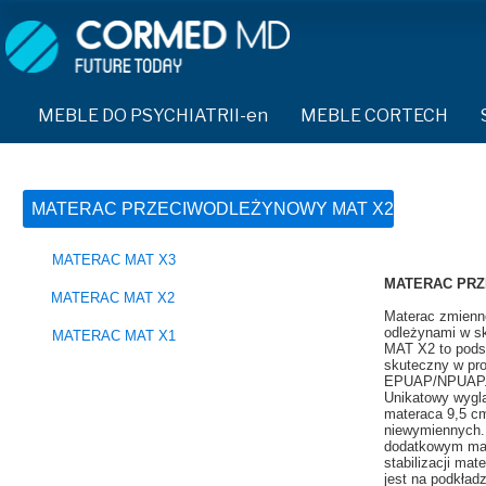
MEBLE DO PSYCHIATRII-en
SPRZĘT DO PSYCHIATRII 
ŁÓŻKA PSYCHIATRYCZNE-en
PASY UNIERUCHAMIAJĄCE 
MEBLE DO PSYCHIATRII-en
MEBLE CORTECH
ŁÓŻKA REHABILITACYJNE-en
TEKSTYLIA TRUDNOPALNE
ŁÓŻKA PSYCHIATRYCZNE-en
TAPCZAN Z METALOWYM STELAŻEM-en
PIŻAMA PSYCHIATRYCZNA
TAPCZAN Z METALOWYM STELAŻEM-en
MATERAC PRZECIWODLEŻYNOWY MAT X2
DOSTAWKA SZPITALNA-en
OCHRANIACZ NA DŁONIE-e
DOSTAWKA SZPITALNA-en
MATERAC MAT X3
KRZESŁA POLIPROPYLENOWE-en
KRZESŁA POLIPROPYLENOWE-en
KASK OCHRONNY-en
MATERAC PRZ
MATERAC MAT X2
STOŁY-en
Materac zmienno
STOŁY-en
MASKA PRZECIW OPLUCIU
odleżynami w sk
MATERAC MAT X1
MAT X2 to pods
SZAFY UBRANIOWE
skuteczny w prof
SZAFY UBRANIOWE Z LAMINATU-en
BODYFIX OCHRONNA PIŻA
EPUAP/NPUAP
SZAFKI PRZYŁÓŻKOWE-en
Unikatowy wygl
materaca 9,5 c
MEBLE PIANKOWE FEEK
SZAFKI PRZYŁÓŻKOWE-en
KAMIZELKA PSYCHIATRYC
niewymiennych.
dodatkowym mat
stabilizacji mat
MEBLE BEHAWIORALNE-en
MEBLE BEHAWIORALNE-en
FOTEL BEZPIECZEŃSTWA-
jest na podkładz