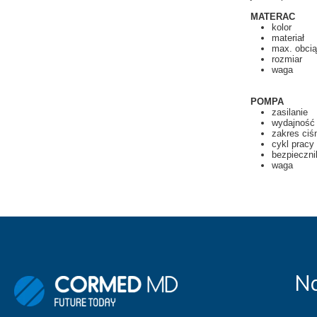
MEBLE WIĘZIENNE-en
MATERAC
MEBLE WIĘZIENNE-en
ARMATURA
kolor
OBUDOWA OCHRONNA TV
materiał
max. obcią
rozmiar
OSŁONA GRZEJNIKA
waga
POMPA
zasilanie
wydajność
zakres ciś
cykl pracy
bezpieczni
waga
Na