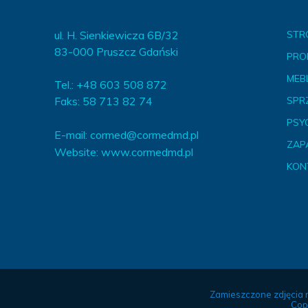
ul. H. Sienkiewicza 6B/32
STR
83-000 Pruszcz Gdański
PRO
MEBL
Tel.: +48 603 508 872
Faks: 58 713 82 74
SPR
PSY
E-mail:
cormed@cormedmd.pl
ZAP
Website:
www.cormedmd.pl
KON
Zamieszczone zdjęcia 
Cop