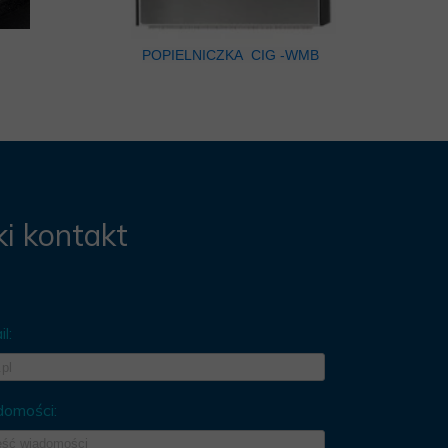
POPIELNICZKA CIG -WMB
i kontakt
l:
domości: