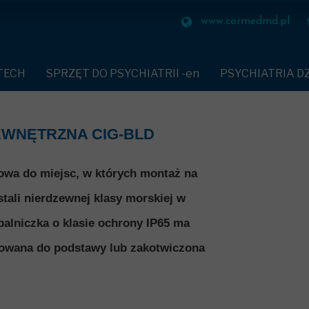
HIATRII -en
PSYCHIATRIA DZIECIĘCA
ZAPALNICZK
www.cormedmd.pl
HAMIAJĄCE PACJENTA-en
SEKTOR SZ
TECH
SPRZĘT DO PSYCHIATRII -en
PSYCHIATRIA DZ
UDNOPALNE-en
SEKTOR WIĘ
PASY UNIERUCHAMIAJĄCE PACJENTA-en
POKOJE SENSORY
IATRYCZNA-en
SEKTOR LO
POŚCIEL ZMYWALNA SLEEP ANGEL
KABINA AKUSTY
WNĘTRZNA CIG-BLD
A DŁONIE-en
SEKTOR RAF
TEKSTYLIA TRUDNOPALNE-en
PUFY BODEN-en
owa do miejsc, w których montaż na
BEZPIECZNA ZASTAWA STOŁOWA-en
SOFA SEAL
NY-en
SEKTOR PR
tali nierdzewnej klasy morskiej w
PANEL MULTIMEDIALNY
KANAPA DO KARM
W OPLUCIU-en
SEKTOR RE
alniczka o klasie ochrony IP65 ma
ZAPALNICZKI BEZOGNIOWE-en
KANAPA DEESKL
ONNA PIŻAMA-en
owana do podstawy lub zakotwiczona
BEZPIECZNY WIESZAK
KRZESŁO RYNO DL
BEZPIECZNE MASZYNKI
KRZESŁA POLIP
YCHIATRYCZNA-en
KLAPKI
STÓŁ EN CORE
CZEŃSTWA-en