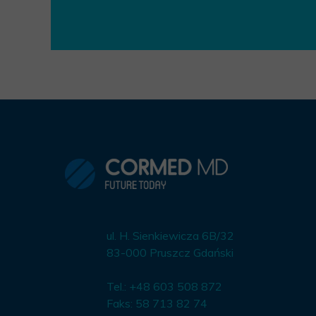
ul. H. Sienkiewicza 6B/32
83-000 Pruszcz Gdański
Tel.: +48 603 508 872
Faks: 58 713 82 74