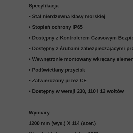
MEBLE WIĘZIENNE-en
Specyfikacja
MEBLE WIĘZIENNE-en
ARMATURA
OBUDOWA OCHRONNA TV
• Stal nierdzewna klasy morskiej
OSŁONA GRZEJNIKA
• Stopień ochrony IP65
• Dostępny z Kontrolerem Czasowym Bezpi
• Dostępny z śrubami zabezpieczającymi pr
• Wewnętrznie montowany wkręcany elemen
• Podświetlany przycisk
• Zatwierdzony przez CE
• Dostępny w wersji 230, 110 i 12 woltów
Wymiary
1200 mm (wys.) X 114 (szer.)