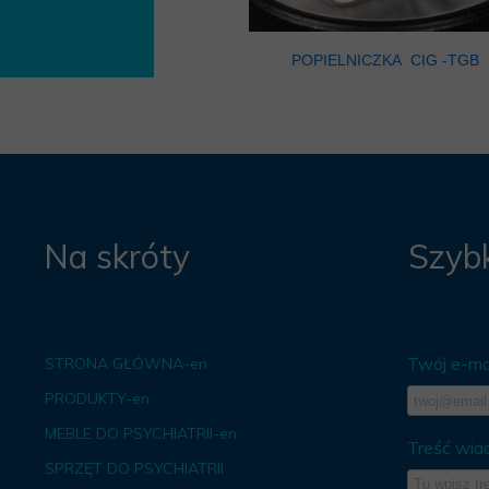
POPIELNICZKA CIG -TGB
Na skróty
Szybk
Twój e-mai
STRONA GŁÓWNA-en
PRODUKTY-en
MEBLE DO PSYCHIATRII-en
Treść wia
SPRZĘT DO PSYCHIATRII