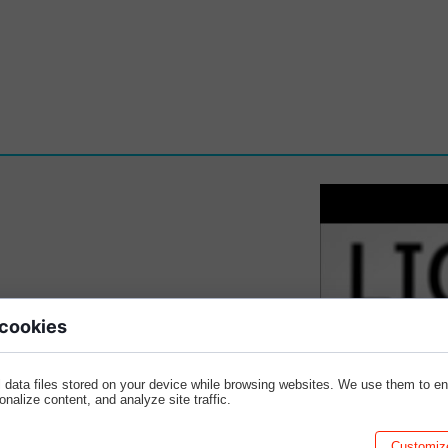
 FILM
 cookies
 data files stored on your device while browsing websites. We use them to e
sonalize content, and analyze site traffic.
Customiz