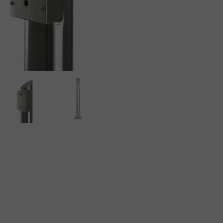
RYCZNE
MATERACE PRZECIWODLEŻYNOWE-en
ENIA OHIO
ENIA SNUG PLUS
NKI CASCADE PLUS