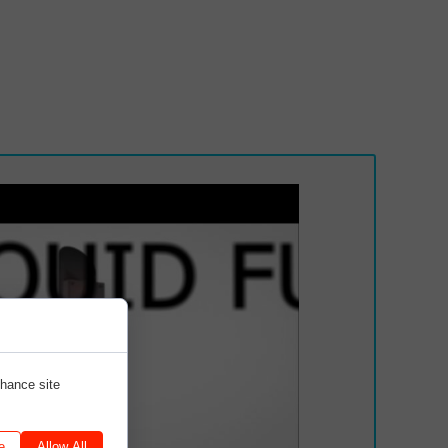
nhance site
e
Allow All