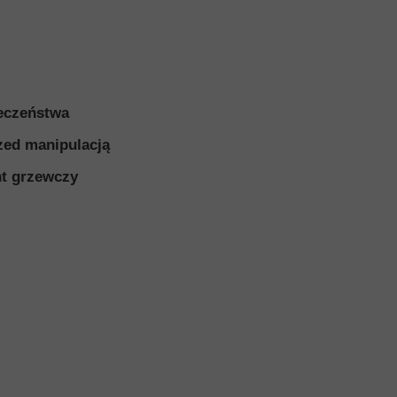
PIŻAMA PSYCHIATRYCZNA
ŁÓŻKA PSYCHIAT
FOTEL BEZPIECZEŃSTWA-en
MODUŁOWE SIEDZ
BEZPIECZNE PRODUKTY
MODUŁOWE SIEDZ
ARMATURA
SIEDZISKO Z PIA
eczeństwa
zed manipulacją
t grzewczy