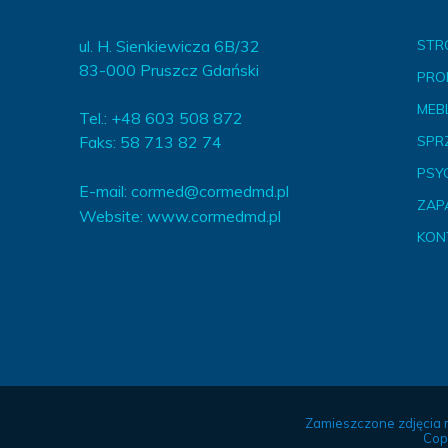
ul. H. Sienkiewicza 6B/32
STR
83-000 Pruszcz Gdański
PRO
MEBL
Tel.: +48 603 508 872
Faks: 58 713 82 74
SPR
PSY
E-mail:
cormed@cormedmd.pl
ZAP
Website:
www.cormedmd.pl
KON
Zamieszczone zdjęcia 
Cop