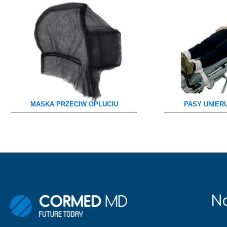
MEBLE WIĘZIENNE-en
MEBLE WIĘZIENNE-en
ARMATURA
OBUDOWA OCHRONNA TV
OSŁONA GRZEJNIKA
MASKA PRZECIW OPLUCIU
PASY UNIER
Na