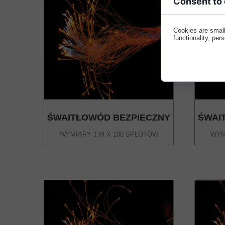
Consent to
Cookies are small
functionality, per
ŚWAITŁOWÓD BEZPIECZNY
ŚWAI
WYMIARY 1 M X 100 SPLOTÓW
WYM