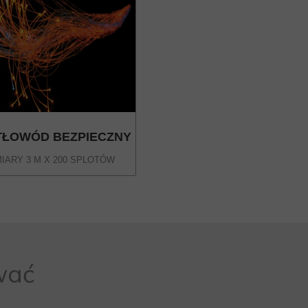
TŁOWÓD BEZPIECZNY
IARY 3 M X 200 SPLOTÓW
wać