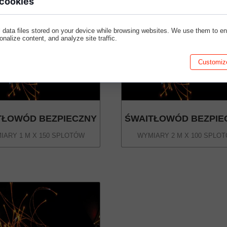
 cookies
 data files stored on your device while browsing websites. We use them to e
sonalize content, and analyze site traffic.
Customiz
TŁOWÓD BEZPIECZNY
ŚWAITŁOWÓD BEZPIE
IARY 1 M X 150 SPLOTÓW
WYMIARY 2 M X 100 SPLO