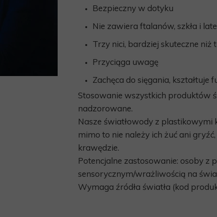
Bezpieczny w dotyku
PIŻAMA PSYCHIATRYCZNA
ŁÓŻKA PSYCHIAT
FOTEL BEZPIECZEŃSTWA-en
MODUŁOWE SIEDZ
Nie zawiera ftalanów, szkła i lat
BEZPIECZNE PRODUKTY
MODUŁOWE SIEDZ
Trzy nici, bardziej skuteczne niż
ARMATURA
SIEDZISKO Z PIA
Przyciąga uwagę
Zachęca do sięgania, kształtuje 
Stosowanie wszystkich produktów 
nadzorowane.
Nasze światłowody z plastikowymi k
mimo to nie należy ich żuć ani gryźć
krawędzie.
Potencjalne zastosowanie: osoby z
sensorycznym/wrażliwością na świat
Wymaga źródła światła (kod produk