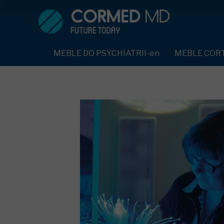
MEBLE DO PSYCHIATRII-en
SPRZĘT DO PSYC
ŁÓŻKA PSYCHIATRYCZNE-en
PASY UNIERUC
MEBLE DO PSYCHIATRII-en
MEBLE COR
ŁÓŻKA REHABILITACYJNE-en
TEKSTYLIA TR
ŁÓŻKA PSYCHIATRYCZNE-en
TAPCZAN Z METALOWYM STELAŻEM-en
PIŻAMA PSYCH
TAPCZAN Z METALOWYM STELAŻEM-en
DOSTAWKA SZPITALNA-en
OCHRANIACZ N
DOSTAWKA SZPITALNA-en
KRZESŁA POLIPROPYLENOWE-en
KRZESŁA POLIPROPYLENOWE-en
KASK OCHRON
STOŁY-en
STOŁY-en
MASKA PRZECI
SZAFY UBRANIOWE
SZAFY UBRANIOWE Z LAMINATU-en
BODYFIX OCHR
SZAFKI PRZYŁÓŻKOWE-en
MEBLE PIANKOWE FEEK
SZAFKI PRZYŁÓŻKOWE-en
KAMIZELKA PS
MEBLE BEHAWIORALNE-en
MEBLE BEHAWIORALNE-en
FOTEL BEZPIE