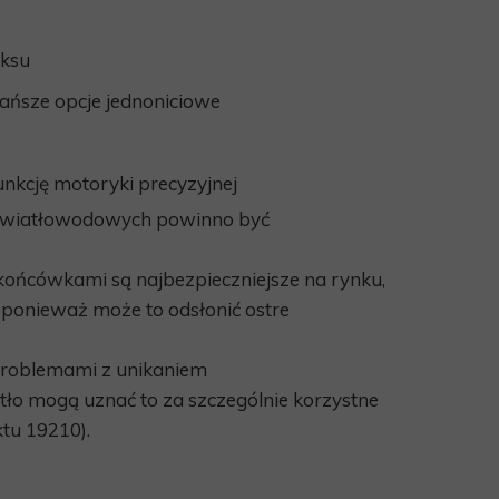
RYCZNE
MATERACE PRZECIWODLEŻYNOWE-en
ENIA OHIO
eksu
ENIA SNUG PLUS
 tańsze opcje jednoniciowe
NKI CASCADE PLUS
funkcję motoryki precyzyjnej
światłowodowych powinno być
ońcówkami są najbezpieczniejsze na rynku,
, ponieważ może to odsłonić ostre
 problemami z unikaniem
ło mogą uznać to za szczególnie korzystne
tu 19210).