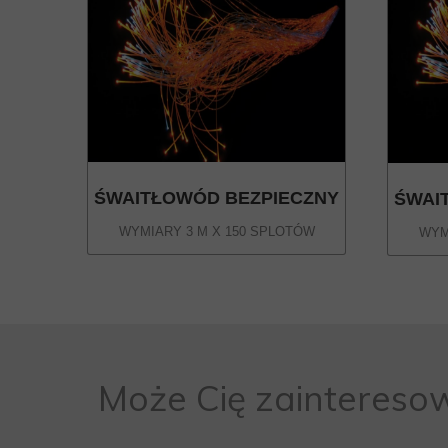
ŚWAITŁOWÓD BEZPIECZNY
ŚWAI
WYMIARY 3 M X 150 SPLOTÓW
WYM
Może Cię zaintereso