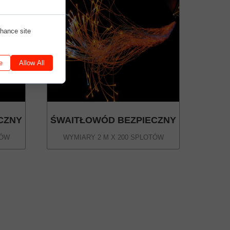
nhance site
e
Allow All
CZNY
ŚWAITŁOWÓD BEZPIECZNY
TÓW
WYMIARY 2 M X 200 SPLOTÓW