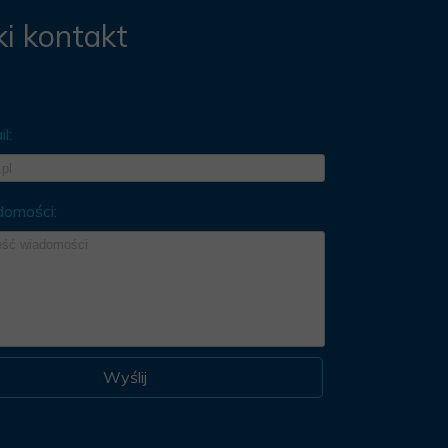
i kontakt
l:
domości:
Wyślij