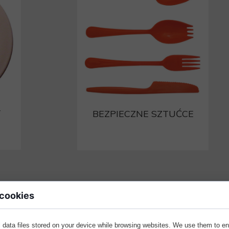
Y
BEZPIECZNE SZTUĆCE
 cookies
 data files stored on your device while browsing websites. We use them to e