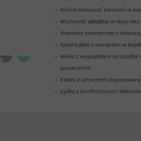
PIŻAMA PSYCHIATRYCZNA
ŁÓŻKA PSYCHIAT
Można stosować zarówno w kuch
FOTEL BEZPIECZEŃSTWA-en
MODUŁOWE SIEDZ
Możliwość układnia w stosy bez s
BEZPIECZNE PRODUKTY
MODUŁOWE SIEDZ
Warstwa zewnętrzna z teksturą 
ARMATURA
SIEDZISKO Z PIA
Spód kubka z wycięciem w kszata
Miska z wypustkami na spodzie d
powierzchni
Kubek z uchwytem dopasowanym
Łyżka z komfortowym i tekstu