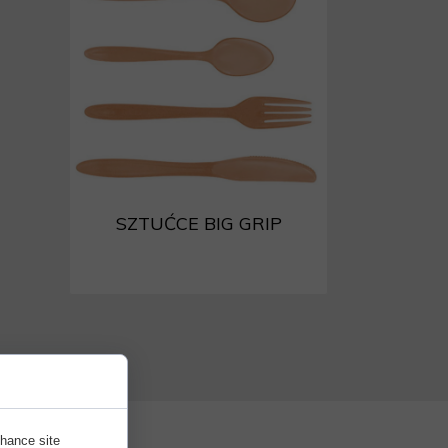
SZTUĆCE BIG GRIP
nhance site