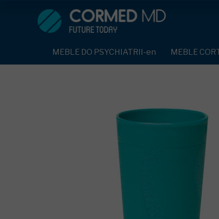
MEBLE DO PSYCHIATRII-en
SPRZĘT DO PSYC
ŁÓŻKA PSYCHIATRYCZNE-en
PASY UNIERUC
MEBLE DO PSYCHIATRII-en
MEBLE COR
ŁÓŻKA REHABILITACYJNE-en
TEKSTYLIA TR
ŁÓŻKA PSYCHIATRYCZNE-en
TAPCZAN Z METALOWYM STELAŻEM-en
PIŻAMA PSYCH
TAPCZAN Z METALOWYM STELAŻEM-en
DOSTAWKA SZPITALNA-en
OCHRANIACZ N
DOSTAWKA SZPITALNA-en
KRZESŁA POLIPROPYLENOWE-en
KRZESŁA POLIPROPYLENOWE-en
KASK OCHRON
STOŁY-en
STOŁY-en
MASKA PRZECI
SZAFY UBRANIOWE
SZAFY UBRANIOWE Z LAMINATU-en
BODYFIX OCHR
SZAFKI PRZYŁÓŻKOWE-en
MEBLE PIANKOWE FEEK
SZAFKI PRZYŁÓŻKOWE-en
KAMIZELKA PS
MEBLE BEHAWIORALNE-en
MEBLE BEHAWIORALNE-en
FOTEL BEZPIE