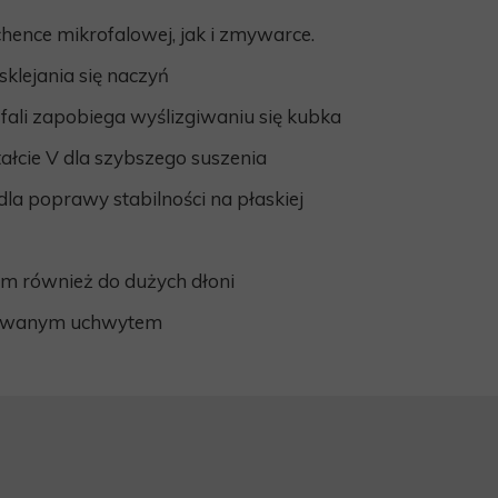
RYCZNE
MATERACE PRZECIWODLEŻYNOWE-en
ence mikrofalowej, jak i zmywarce.
ENIA OHIO
klejania się naczyń
ENIA SNUG PLUS
fali zapobiega wyślizgiwaniu się kubka
NKI CASCADE PLUS
łcie V dla szybszego suszenia
la poprawy stabilności na płaskiej
 również do dużych dłoni
rowanym uchwytem