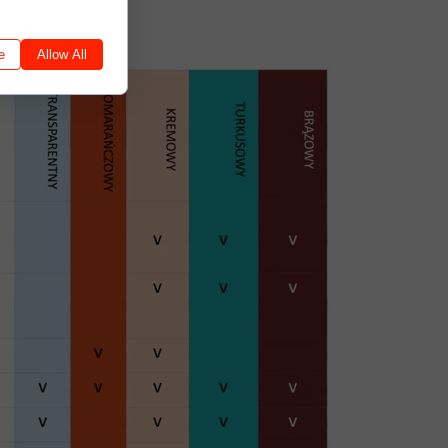
e
Allow All