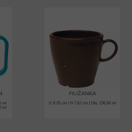
M
FILIŻANKA
5 ml
∅ 8,25 cm | H 7,62 cm | Obj. 236,60 ml
0 ml