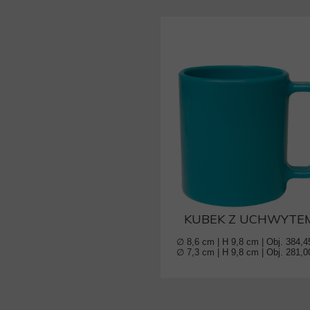
KUBEK Z UCHWYTE
∅ 8,6 cm | H 9,8 cm | Obj. 384,4
∅ 7,3 cm | H 9,8 cm | Obj. 281,0