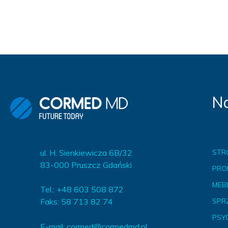
Na
ul. H. Sienkiewicza 6B/32
STR
83-000 Pruszcz Gdański
PRO
MEBL
Tel.: +48 603 508 872
Faks: 58 713 82 74
SPR
PSY
E-mail:
cormed@cormedmd.pl