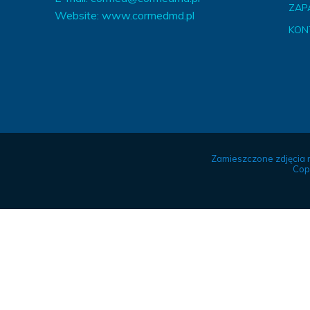
ZAP
Website:
www.cormedmd.pl
KON
Zamieszczone zdjęcia 
Cop