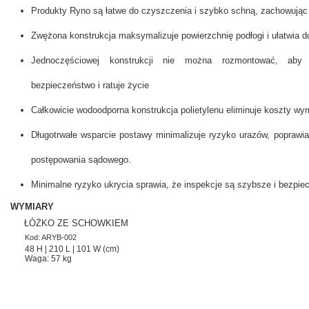
MEBLE WIĘZIENNE-en
Produkty Ryno są łatwe do czyszczenia i szybko schną, zachowując
MEBLE WIĘZIENNE-en
ARMATURA
OBUDOWA OCHRONNA TV
Zwężona konstrukcja maksymalizuje powierzchnię podłogi i ułatwia d
OSŁONA GRZEJNIKA
Jednoczęściowej konstrukcji nie można rozmontować, aby
bezpieczeństwo i ratuje życie
Całkowicie wodoodporna konstrukcja polietylenu eliminuje koszty 
Długotrwałe wsparcie postawy minimalizuje ryzyko urazów, poprawia
postępowania sądowego.
Minimalne ryzyko ukrycia sprawia, że inspekcje są szybsze i bezpiec
WYMIARY
ŁÓŻKO ZE SCHOWKIEM
Kod: ARYB-002
48 H | 210 L | 101 W (cm)
Waga: 57 kg