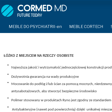
MEBLE DO PSYCHIATRII-en
SPRZĘT DO PSYCHIATRII 
ŁÓŻKA PSYCHIATRYCZNE-en
PASY UNIERUCHAMIAJĄCE 
MEBLE DO PSYCHIATRII-en
MEBLE CORTECH
ŁÓŻKA REHABILITACYJNE-en
TEKSTYLIA TRUDNOPALNE
ŁÓŻKA PSYCHIATRYCZNE-en
TAPCZAN Z METALOWYM STELAŻEM-en
PIŻAMA PSYCHIATRYCZNA
TAPCZAN Z METALOWYM STELAŻEM-en
DOSTAWKA SZPITALNA-en
OCHRANIACZ NA DŁONIE-e
DOSTAWKA SZPITALNA-en
ŁÓŻKO Z MIEJSCEM NA RZECZY OSOBISTE
KRZESŁA POLIPROPYLENOWE-en
KRZESŁA POLIPROPYLENOWE-en
KASK OCHRONNY-en
Najwyższa jakość i wytrzymałość jednoczęściowej konstrukcji pr
STOŁY-en
STOŁY-en
MASKA PRZECIW OPLUCIU
Dożywotnia gwarancja na wady produkcyjne
SZAFY UBRANIOWE
Mocowanie do podłóg i/lub ścian za pomocą mocnych, nierdzew
SZAFY UBRANIOWE Z LAMINATU-en
BODYFIX OCHRONNA PIŻA
SZAFKI PRZYŁÓŻKOWE-en
antysabotażowych, aby stworzyć bezpieczne środowisko
MEBLE PIANKOWE FEEK
SZAFKI PRZYŁÓŻKOWE-en
KAMIZELKA PSYCHIATRYC
Polimer stosowany w produktach Ryno jest zgodny ze standardem 
MEBLE BEHAWIORALNE-en
Antybakteryjne (nawet pod powierzchnią) dzięki unikalnej miesza
MEBLE BEHAWIORALNE-en
FOTEL BEZPIECZEŃSTWA-