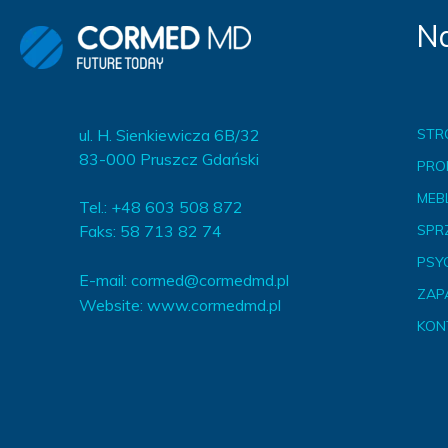
Na
ul. H. Sienkiewicza 6B/32
STR
83-000 Pruszcz Gdański
PRO
MEBL
Tel.: +48 603 508 872
Faks: 58 713 82 74
SPR
PSY
E-mail:
cormed@cormedmd.pl
ZAP
Website:
www.cormedmd.pl
KON