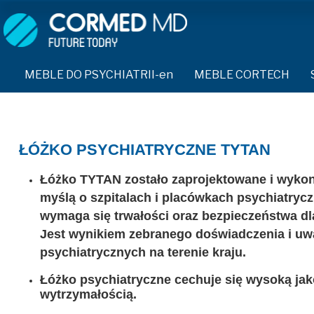
MEBLE DO PSYCHIATRII-en
SPRZĘT DO PSYCHIATRII 
ŁÓŻKA PSYCHIATRYCZNE-en
PASY UNIERUCHAMIAJĄCE 
MEBLE DO PSYCHIATRII-en
MEBLE CORTECH
ŁÓŻKA REHABILITACYJNE-en
TEKSTYLIA TRUDNOPALNE
ŁÓŻKA PSYCHIATRYCZNE-en
TAPCZAN Z METALOWYM STELAŻEM-en
PIŻAMA PSYCHIATRYCZNA
TAPCZAN Z METALOWYM STELAŻEM-en
ŁÓŻKO PSYCHIATRYCZNE TYTAN
DOSTAWKA SZPITALNA-en
OCHRANIACZ NA DŁONIE-e
DOSTAWKA SZPITALNA-en
KRZESŁA POLIPROPYLENOWE-en
Łóżko TYTAN zostało zaprojektowane i wykon
KRZESŁA POLIPROPYLENOWE-en
KASK OCHRONNY-en
myślą o szpitalach i placówkach psychiatryc
STOŁY-en
STOŁY-en
MASKA PRZECIW OPLUCIU
wymaga się trwałości oraz bezpieczeństwa dla
SZAFY UBRANIOWE
Jest wynikiem zebranego doświadczenia i uwa
SZAFY UBRANIOWE Z LAMINATU-en
BODYFIX OCHRONNA PIŻA
psychiatrycznych na terenie kraju.
SZAFKI PRZYŁÓŻKOWE-en
MEBLE PIANKOWE FEEK
SZAFKI PRZYŁÓŻKOWE-en
KAMIZELKA PSYCHIATRYC
Łóżko psychiatryczne cechuje się wysoką jak
wytrzymałością.
MEBLE BEHAWIORALNE-en
MEBLE BEHAWIORALNE-en
FOTEL BEZPIECZEŃSTWA-