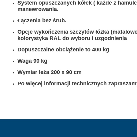
System opuszczanych kółek ( każde z hamulce
MEBLE WIĘZIENNE-en
manewrowania.
MEBLE WIĘZIENNE-en
ARMATURA
OBUDOWA OCHRONNA TV
Łączenia bez śrub.
OSŁONA GRZEJNIKA
Opcje wykończenia szczytów łóżka (matalowe 
kolorystyka RAL do wyboru i uzgodnienia
Dopuszczalne obciążenie to 400 kg
Waga 90 kg
Wymiar leża 200 x 90 cm
Po więcej informacji technicznych zapraszam