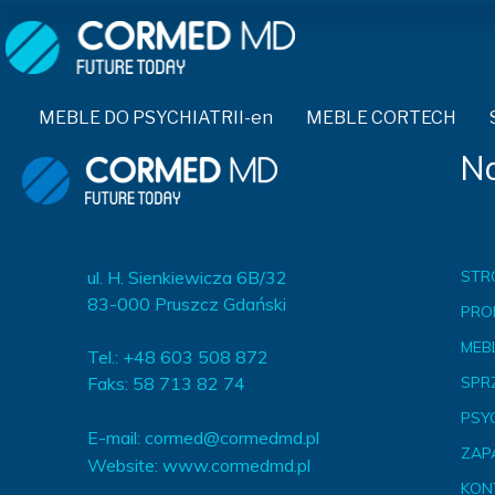
MEBLE DO PSYCHIATRII-en
SPRZĘT DO PSYCHIATRII 
ŁÓŻKA PSYCHIATRYCZNE-en
PASY UNIERUCHAMIAJĄCE 
MEBLE DO PSYCHIATRII-en
MEBLE CORTECH
ŁÓŻKA REHABILITACYJNE-en
TEKSTYLIA TRUDNOPALNE
Na
ŁÓŻKA PSYCHIATRYCZNE-en
TAPCZAN Z METALOWYM STELAŻEM-en
PIŻAMA PSYCHIATRYCZNA
TAPCZAN Z METALOWYM STELAŻEM-en
DOSTAWKA SZPITALNA-en
OCHRANIACZ NA DŁONIE-e
DOSTAWKA SZPITALNA-en
ul. H. Sienkiewicza 6B/32
STR
KRZESŁA POLIPROPYLENOWE-en
KRZESŁA POLIPROPYLENOWE-en
KASK OCHRONNY-en
83-000 Pruszcz Gdański
PRO
STOŁY-en
STOŁY-en
MASKA PRZECIW OPLUCIU
MEBL
Tel.: +48 603 508 872
SZAFY UBRANIOWE
Faks: 58 713 82 74
SPR
SZAFY UBRANIOWE Z LAMINATU-en
BODYFIX OCHRONNA PIŻA
SZAFKI PRZYŁÓŻKOWE-en
PSY
MEBLE PIANKOWE FEEK
E-mail:
cormed@cormedmd.pl
SZAFKI PRZYŁÓŻKOWE-en
KAMIZELKA PSYCHIATRYC
ZAP
Website:
www.cormedmd.pl
MEBLE BEHAWIORALNE-en
MEBLE BEHAWIORALNE-en
FOTEL BEZPIECZEŃSTWA-
KON