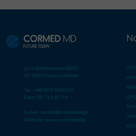
Na
ul. H. Sienkiewicza 6B/32
STR
83-000 Pruszcz Gdański
PRO
MEBL
Tel.: +48 603 508 872
Faks: 58 713 82 74
SPR
PSY
E-mail:
cormed@cormedmd.pl
ZAP
Website:
www.cormedmd.pl
KON