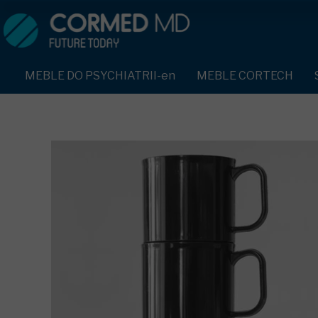
MEBLE DO PSYCHIATRII-en
SPRZĘT DO PSYCHIATRII 
ŁÓŻKA PSYCHIATRYCZNE-en
PASY UNIERUCHAMIAJĄCE 
MEBLE DO PSYCHIATRII-en
MEBLE CORTECH
ŁÓŻKA REHABILITACYJNE-en
TEKSTYLIA TRUDNOPALNE
ŁÓŻKA PSYCHIATRYCZNE-en
TAPCZAN Z METALOWYM STELAŻEM-en
PIŻAMA PSYCHIATRYCZNA
TAPCZAN Z METALOWYM STELAŻEM-en
DOSTAWKA SZPITALNA-en
OCHRANIACZ NA DŁONIE-e
DOSTAWKA SZPITALNA-en
KRZESŁA POLIPROPYLENOWE-en
KRZESŁA POLIPROPYLENOWE-en
KASK OCHRONNY-en
STOŁY-en
STOŁY-en
MASKA PRZECIW OPLUCIU
SZAFY UBRANIOWE
SZAFY UBRANIOWE Z LAMINATU-en
BODYFIX OCHRONNA PIŻA
SZAFKI PRZYŁÓŻKOWE-en
MEBLE PIANKOWE FEEK
SZAFKI PRZYŁÓŻKOWE-en
KAMIZELKA PSYCHIATRYC
MEBLE BEHAWIORALNE-en
MEBLE BEHAWIORALNE-en
FOTEL BEZPIECZEŃSTWA-