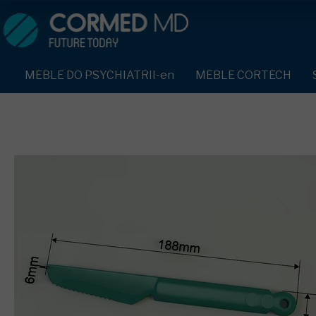
MEBLE DO PSYCHIATRII-en
SPRZĘT DO PSYCHIATRII 
ŁÓŻKA PSYCHIATRYCZNE-en
PASY UNIERUCHAMIAJĄCE 
MEBLE DO PSYCHIATRII-en
MEBLE CORTECH
ŁÓŻKA REHABILITACYJNE-en
TEKSTYLIA TRUDNOPALNE
ŁÓŻKA PSYCHIATRYCZNE-en
TAPCZAN Z METALOWYM STELAŻEM-en
PIŻAMA PSYCHIATRYCZNA
TAPCZAN Z METALOWYM STELAŻEM-en
DOSTAWKA SZPITALNA-en
OCHRANIACZ NA DŁONIE-e
DOSTAWKA SZPITALNA-en
KRZESŁA POLIPROPYLENOWE-en
KRZESŁA POLIPROPYLENOWE-en
KASK OCHRONNY-en
STOŁY-en
STOŁY-en
MASKA PRZECIW OPLUCIU
SZAFY UBRANIOWE
SZAFY UBRANIOWE Z LAMINATU-en
BODYFIX OCHRONNA PIŻA
SZAFKI PRZYŁÓŻKOWE-en
MEBLE PIANKOWE FEEK
SZAFKI PRZYŁÓŻKOWE-en
KAMIZELKA PSYCHIATRYC
MEBLE BEHAWIORALNE-en
MEBLE BEHAWIORALNE-en
FOTEL BEZPIECZEŃSTWA-