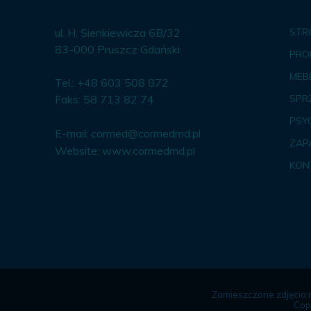
ul. H. Sienkiewicza 6B/32
STR
83-000 Pruszcz Gdański
PRO
MEBL
Tel.: +48 603 508 872
Faks: 58 713 82 74
SPR
PSY
E-mail:
cormed@cormedmd.pl
ZAP
Website:
www.cormedmd.pl
KON
Zamieszczone zdjęcia 
Cop