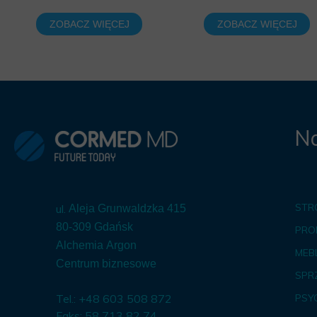
ZOBACZ WIĘCEJ
ZOBACZ WIĘCEJ
Na
STR
ul.
Aleja Grunwaldzka 415
80-309 Gdańsk
PRO
Alchemia Argon
MEBL
Centrum biznesowe
SPR
Tel.: +48 603 508 872
PSY
Faks: 58 713 82 74