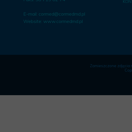
KON
E-mail:
cormed@cormedmd.pl
Website:
www.cormedmd.pl
Zamieszczone zdjęcia 
Cop