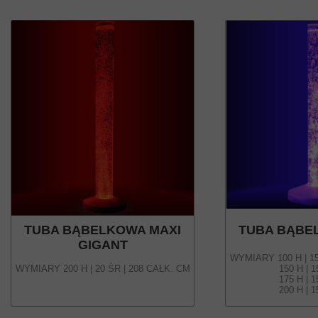
TUBA BĄBELKOWA MAXI
TUBA BĄBE
GIGANT
WYMIARY 100 H | 15
WYMIARY 200 H | 20 ŚR | 208 CAŁK. CM
150 H | 15 ŚR 
175 H | 15 ŚR 
200 H | 15 ŚR 