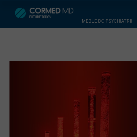
MEBLE DO PSYCHIATRII
SPRZĘT DO 
MEBLE DO PSYCHIATRII
ŁÓŻKA PSYCHIATRYCZNE
PASY UNIE
ŁÓŻKA PSYCHIATRYCZNE
ŁÓŻKA REHABILITACYJNE
TEKSTYLI
TAPCZAN Z METALOWYM 
MEBLE BEHAWIORALNE
TAPCZAN Z METALOWYM STELAŻEM
PIŻAMA P
ROLETY ANTYWANDALICZ
DOSTAWKA SZPITALNA
DOSTAWKA SZPITALNA
OCHRANIAC
KRZESŁA POLIPROPYLEN
STOŁY
KRZESŁA POLIPROPYLENOWE
KASK OCH
SZAFY UBRANIOWE
SZAFKI PRZYŁÓŻKOWE
STOŁY
MASKA PR
MEBLE PIANKOWE DO PSYC
SZAFY UBRANIOWE Z LAMINATU
BODYFIX 
DRZWI I OKNA DO PSYCHIA
MEBLE CORTECH
SZAFKI PRZYŁÓŻKOWE
KAMIZELK
OBUDOWA OCHRONNA TV
OSŁONA GRZEJNIKA
MEBLE WIĘZIENNE
ARMATUR