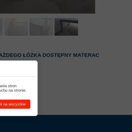
AŻDEGO ŁÓŻKA DOSTĘPNY MATERAC
ania stron
uchu na stronie.
l na wszystkie