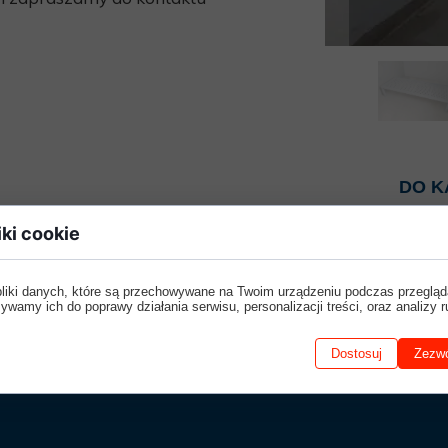
KLAPKI
PIŻAMA PSYCHIATRYCZNA
ARMATURA WANDALOODPORNA
BEZPIECZNE PRODUKTY
DO K
iki cookie
pliki danych, które są przechowywane na Twoim urządzeniu podczas przegląd
ywamy ich do poprawy działania serwisu, personalizacji treści, oraz analizy r
Dostosuj
Zezwó