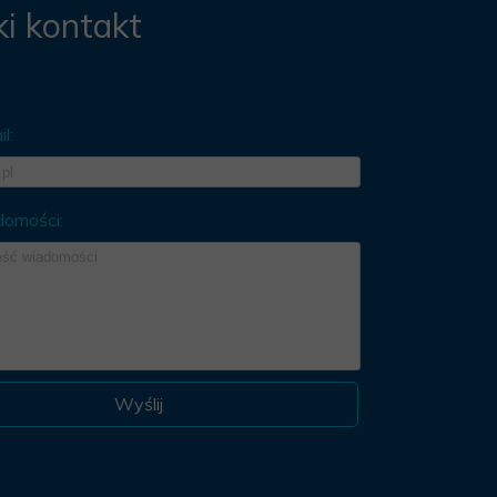
i kontakt
l:
domości:
Wyślij