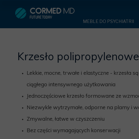
MEBLE DO PSYCHIATRII
SPRZĘT DO 
MEBLE DO PSYCHIATRII
ŁÓŻKA PSYCHIATRYCZNE
PASY UNIE
ŁÓŻKA PSYCHIATRYCZNE
ŁÓŻKA REHABILITACYJNE
TEKSTYLI
TAPCZAN Z METALOWYM 
MEBLE BEHAWIORALNE
Krzesło polipropylenow
TAPCZAN Z METALOWYM STELAŻEM
PIŻAMA P
ROLETY ANTYWANDALICZ
DOSTAWKA SZPITALNA
DOSTAWKA SZPITALNA
OCHRANIAC
KRZESŁA POLIPROPYLEN
Lekkie, mocne, trwałe i elastyczne - krzesła 
STOŁY
KRZESŁA POLIPROPYLENOWE
KASK OCH
ciągłego intensywnego użytkowania
SZAFY UBRANIOWE
SZAFKI PRZYŁÓŻKOWE
Jednoczęściowe krzesło formowane ze wzmoc
STOŁY
MASKA PR
MEBLE PIANKOWE DO PSYC
Niezwykle wytrzymałe, odporne na plamy i 
SZAFY UBRANIOWE Z LAMINATU
BODYFIX 
DRZWI I OKNA DO PSYCHIA
Zmywalne, łatwe w czyszczeniu
MEBLE CORTECH
SZAFKI PRZYŁÓŻKOWE
KAMIZELK
OBUDOWA OCHRONNA TV
Bez części wymagających konserwacji
OSŁONA GRZEJNIKA
MEBLE WIĘZIENNE
ARMATUR