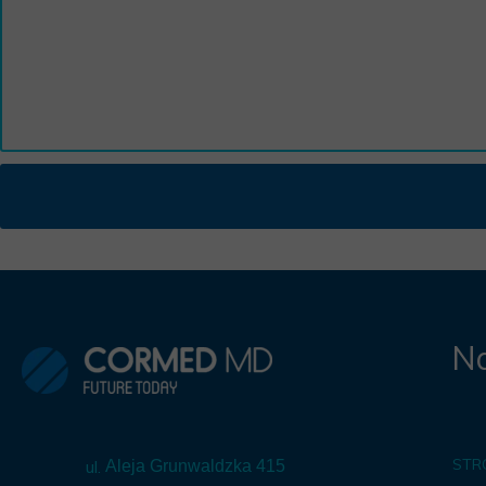
Na
STR
ul.
Aleja Grunwaldzka 415