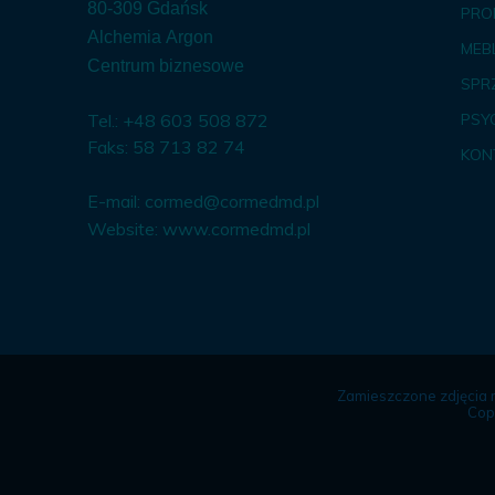
80-309 Gdańsk
PRO
Alchemia Argon
MEBL
Centrum biznesowe
SPR
Tel.: +48 603 508 872
PSY
Faks: 58 713 82 74
KON
E-mail:
cormed@cormedmd.pl
Website:
www.cormedmd.pl
Zamieszczone zdjęcia 
Cop